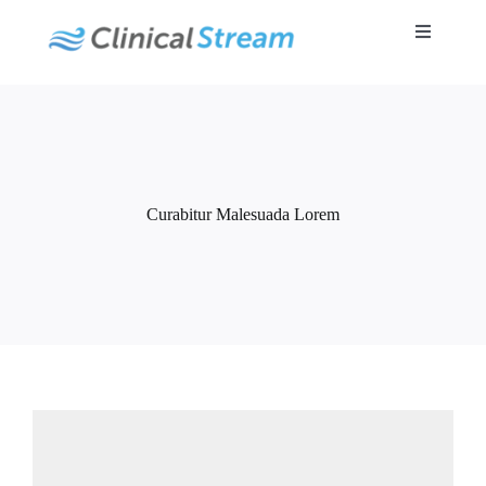
Skip
to
Toggle
content
Navigatio
Curabitur Malesuada Lorem