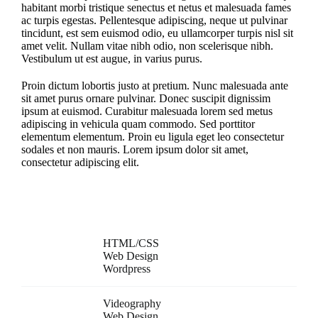
habitant morbi tristique senectus et netus et malesuada fames
ac turpis egestas. Pellentesque adipiscing, neque ut pulvinar
tincidunt, est sem euismod odio, eu ullamcorper turpis nisl sit
amet velit. Nullam vitae nibh odio, non scelerisque nibh.
Vestibulum ut est augue, in varius purus.
Proin dictum lobortis justo at pretium. Nunc malesuada ante
sit amet purus ornare pulvinar. Donec suscipit dignissim
ipsum at euismod. Curabitur malesuada lorem sed metus
adipiscing in vehicula quam commodo. Sed porttitor
elementum elementum. Proin eu ligula eget leo consectetur
sodales et non mauris. Lorem ipsum dolor sit amet,
consectetur adipiscing elit.
Project Details
Skills Needed:
HTML/CSS
Web Design
Wordpress
Categories:
Videography
Web Design