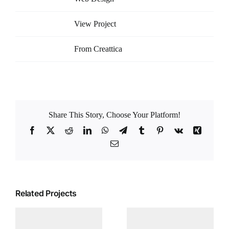
Project URL:
View Project
Copyright:
From Creattica
Share This Story, Choose Your Platform!
Facebook
X
Reddit
LinkedIn
WhatsApp
Telegram
Tumblr
Pinterest
Vk
Xing
Email
Related Projects