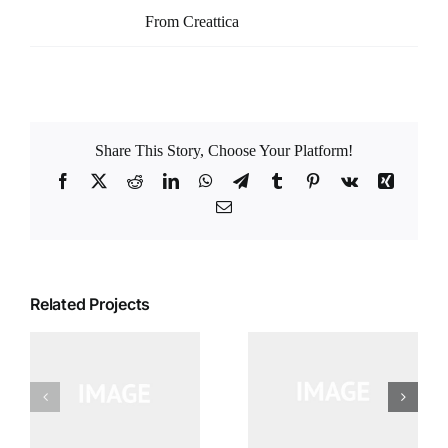
Copyright:
From Creattica
Share This Story, Choose Your Platform!
Facebook
X
Reddit
LinkedIn
WhatsApp
Telegram
Tumblr
Pinterest
Vk
Xing
Email
Related Projects