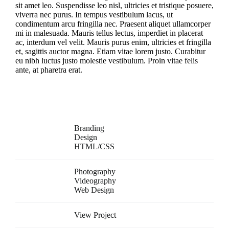
sit amet leo. Suspendisse leo nisl, ultricies et tristique posuere,
viverra nec purus. In tempus vestibulum lacus, ut
condimentum arcu fringilla nec. Praesent aliquet ullamcorper
mi in malesuada. Mauris tellus lectus, imperdiet in placerat
ac, interdum vel velit. Mauris purus enim, ultricies et fringilla
et, sagittis auctor magna. Etiam vitae lorem justo. Curabitur
eu nibh luctus justo molestie vestibulum. Proin vitae felis
ante, at pharetra erat.
Project Details
Skills Needed:
Branding
Design
HTML/CSS
Categories:
Photography
Videography
Web Design
Project URL:
View Project